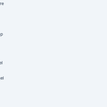
re
mp
el
el