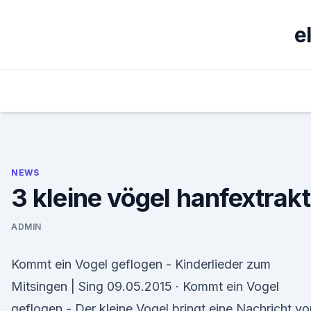
Skip
to
e
content
NEWS
3 kleine vögel hanfextrakt
ADMIN
Kommt ein Vogel geflogen - Kinderlieder zum
Mitsingen | Sing 09.05.2015 · Kommt ein Vogel
geflogen - Der kleine Vogel bringt eine Nachricht vo