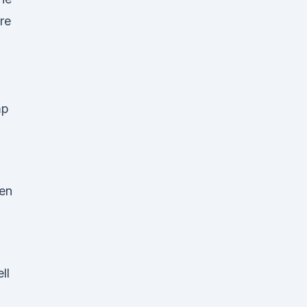
re
mp
ten
ll