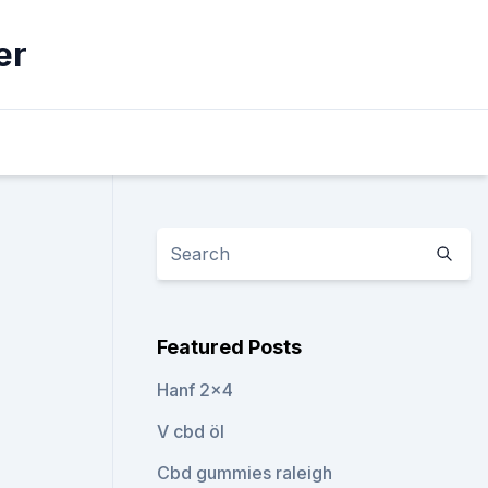
er
Featured Posts
Hanf 2x4
V cbd öl
Cbd gummies raleigh