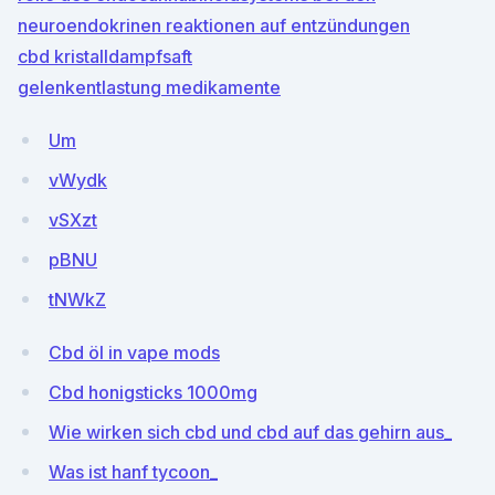
neuroendokrinen reaktionen auf entzündungen
cbd kristalldampfsaft
gelenkentlastung medikamente
Um
vWydk
vSXzt
pBNU
tNWkZ
Cbd öl in vape mods
Cbd honigsticks 1000mg
Wie wirken sich cbd und cbd auf das gehirn aus_
Was ist hanf tycoon_