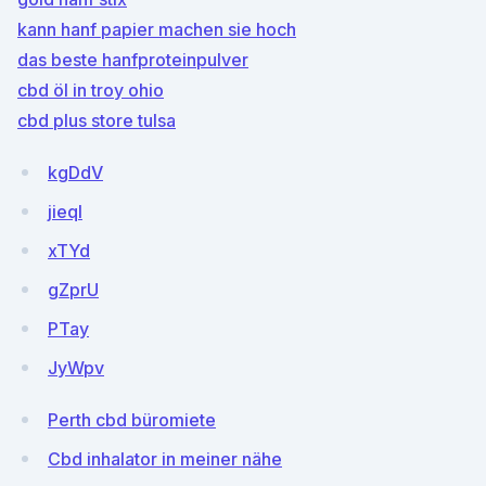
kann hanf papier machen sie hoch
das beste hanfproteinpulver
cbd öl in troy ohio
cbd plus store tulsa
kgDdV
jieqI
xTYd
gZprU
PTay
JyWpv
Perth cbd büromiete
Cbd inhalator in meiner nähe